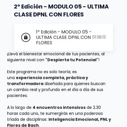
2º Edición - MODULO 05 - ULTIMA
CLASE DPNL CON FLORES
1º Edición - MODULO 05 -
ULTIMA CLASE DPNL CON
01:38:13
lock
FLORES
¡Llevá el bienestar emocional de tus pacientes, al
siguiente nivel con
"Despierta tu Potencial"
!
Este programa no es solo teoría; es
una
experiencia completa, práctica y
transformadora
diseñada para quienes buscan
un cambio real y profundo en el día a día de sus
pacientes.
A lo largo de
4 encuentros intensivos
de 2.30
horas cada uno, te sumergirás en una poderosa
tríada de disciplinas:
Inteligencia Emocional, PNL y
Flores de Bach
.