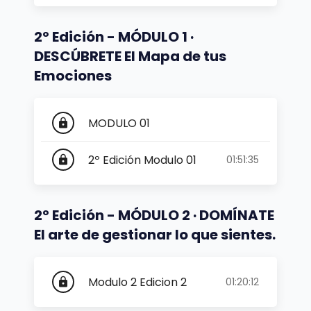
2º Edición - MÓDULO 1 ·
DESCÚBRETE El Mapa de tus
Emociones
MODULO 01
lock
2º Edición Modulo 01
01:51:35
lock
2º Edición - MÓDULO 2 · DOMÍNATE
El arte de gestionar lo que sientes.
Modulo 2 Edicion 2
01:20:12
lock