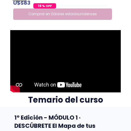
U$S103
U$S83
19 % OFF
Comprar en Dólares estadounidenses
Temario del curso
CURSO DESPIERTA TU POTENCIAL
1º Edición - MÓDULO 1 ·
DESCÚBRETE El Mapa de tus