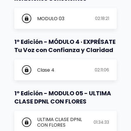
MODULO 03
02:18:21
lock
1º Edición - MÓDULO 4 · EXPRÉSATE
Tu Voz con Confianza y Claridad
Clase 4
02:11:06
lock
1º Edición - MODULO 05 - ULTIMA
CLASE DPNL CON FLORES
ULTIMA CLASE DPNL
01:34:33
lock
CON FLORES