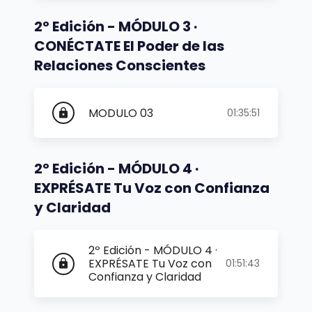
2º Edición - MÓDULO 3 ·
CONÉCTATE El Poder de las
Relaciones Conscientes
MODULO 03
01:35:51
lock
2º Edición - MÓDULO 4 ·
EXPRÉSATE Tu Voz con Confianza
y Claridad
2º Edición - MÓDULO 4 ·
EXPRÉSATE Tu Voz con
01:51:43
lock
Confianza y Claridad