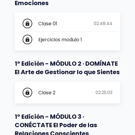
Emociones
Clase 01
02:48:44
lock
Ejercicios modulo 1
lock
1º Edición - MÓDULO 2 · DOMÍNATE
El Arte de Gestionar lo que Sientes
Clase 2
02:25:03
lock
1º Edición - MÓDULO 3 ·
CONÉCTATE El Poder de las
Relaciones Conscientes