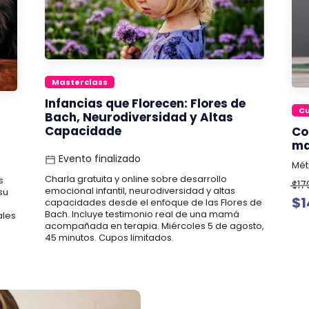
Masterclass
Infancias que Florecen: Flores de
C
Bach, Neurodiversidad y Altas
Capacidade
Co
ma
Evento finalizado
Mét
Charla gratuita y online sobre desarrollo
s
$17
emocional infantil, neurodiversidad y altas
su
$1
capacidades desde el enfoque de las Flores de
Bach. Incluye testimonio real de una mamá
ales
acompañada en terapia. Miércoles 5 de agosto,
45 minutos. Cupos limitados.