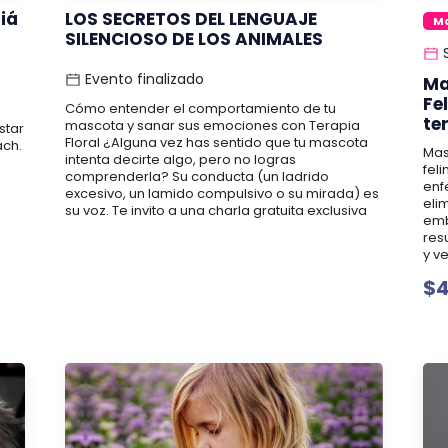
ciá
LOS SECRETOS DEL LENGUAJE
Ma
SILENCIOSO DE LOS ANIMALES
S
Evento finalizado
Ma
Fe
Cómo entender el comportamiento de tu
te
mascota y sanar sus emociones con Terapia
star
Floral ¿Alguna vez has sentido que tu mascota
ach.
Mas
intenta decirte algo, pero no logras
fel
comprenderla? Su conducta (un ladrido
enf
excesivo, un lamido compulsivo o su mirada) es
eli
su voz. Te invito a una charla gratuita exclusiva
emb
res
y ve
$4