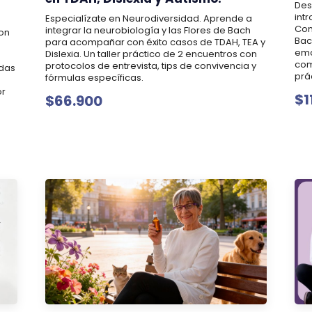
Des
int
Especialízate en Neurodiversidad. Aprende a
Com
integrar la neurobiología y las Flores de Bach
con
Bac
para acompañar con éxito casos de TDAH, TEA y
emo
Dislexia. Un taller práctico de 2 encuentros con
com
protocolos de entrevista, tips de convivencia y
adas
prá
fórmulas específicas.
a
or
$1
$66.900