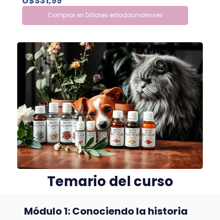
U$S31,99
Comprar en Dólares estadounidenses
Temario del curso
MASTERCLASS: " FLORES DE BACH: BIENESTAR ANIMAL "
Módulo 1: Conociendo la historia